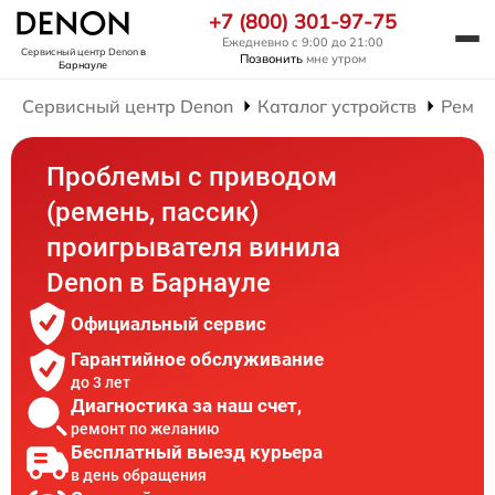
+7 (800) 301-97-75
Ежедневно с 9:00 до 21:00
Сервисный центр Denon
в
Позвонить
мне утром
Барнауле
Сервисный центр Denon
Каталог устройств
Ремон
Проблемы с приводом
(ремень, пассик)
проигрывателя винила
Denon в Барнауле
Официальный сервис
Гарантийное обслуживание
до 3 лет
Диагностика за наш счет,
ремонт по желанию
Бесплатный выезд курьера
в день обращения