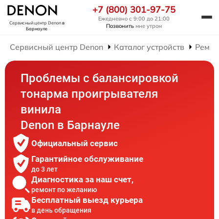
+7 (800) 301-97-75
Ежедневно с 9:00 до 21:00
Сервисный центр Denon
в
Позвонить
мне утром
Барнауле
Сервисный центр Denon
Каталог устройств
Ремон
Проблемы с балансировкой
тонарма проигрывателя
винила
Denon в Барнауле
Официальный сервис
Гарантийное обслуживание
до 3 лет
Диагностика за наш счет,
ремонт по желанию
Бесплатный выезд курьера
в день обращения