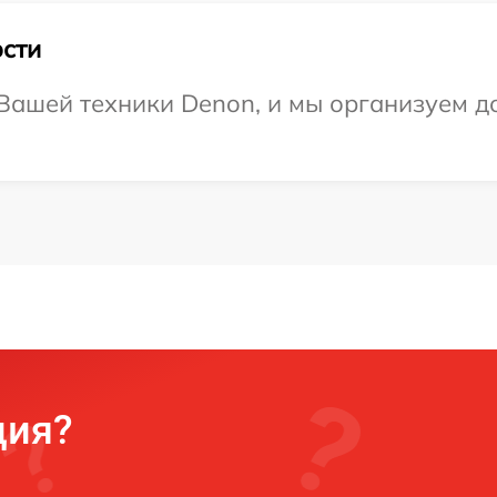
сти
ашей техники Denon, и мы организуем до
ция?