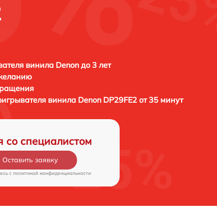
2
ателя винила Denon до 3 лет
 желанию
бращения
оигрывателя винила
Denon DP29FE2 от 35 минут
я со специалистом
Оставить заявку
есь c
политикой конфиденциальности