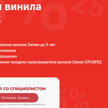
 винила
2
ателя винила Denon до 3 лет
 желанию
бращения
щение тонарма проигрывателя винила
Denon DP29FE2
я со специалистом
Оставить заявку
есь c
политикой конфиденциальности