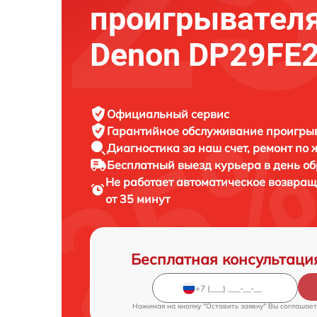
проигрывателя
Denon DP29FE
Официальный сервис
Гарантийное обслуживание
проигрыв
Диагностика за наш счет,
ремонт по
Бесплатный выезд курьера
в день о
Не работает автоматическое возвра
от 35 минут
Бесплатная консультаци
Нажимая на кнопку "Оставить заявку" Вы соглашает