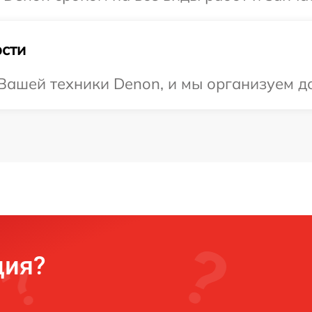
сти
ашей техники Denon, и мы организуем до
ция?