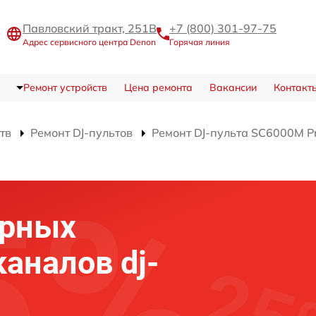
Павловский тракт, 251В
+7 (800) 301-97-75
Адрес сервисного центра Denon
Горячая линия
Ремонт устройств
Цена ремонта
Вакансии
Контакт
тв
Ремонт DJ-пультов
Ремонт DJ-пульта SC6000M P
ерных
каналов dj-