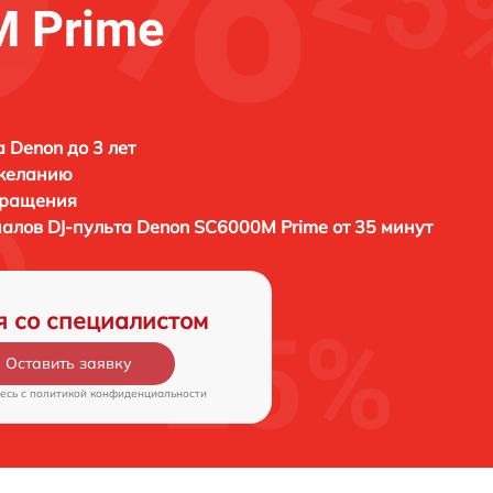
M Prime
а Denon до 3 лет
 желанию
бращения
налов DJ-пульта
Denon SC6000M Prime от 35 минут
я со специалистом
Оставить заявку
есь c
политикой конфиденциальности