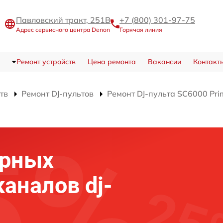
Павловский тракт, 251В
+7 (800) 301-97-75
Адрес сервисного центра Denon
Горячая линия
Ремонт устройств
Цена ремонта
Вакансии
Контакт
тв
Ремонт DJ-пультов
Ремонт DJ-пульта SC6000 Pri
ерных
каналов dj-