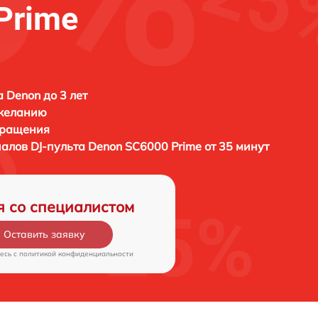
Prime
а Denon до 3 лет
 желанию
бращения
налов DJ-пульта
Denon SC6000 Prime от 35 минут
я со специалистом
Оставить заявку
есь c
политикой конфиденциальности