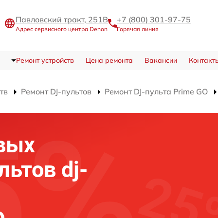
Павловский тракт, 251В
+7 (800) 301-97-75
Адрес сервисного центра Denon
Горячая линия
Ремонт устройств
Цена ремонта
Вакансии
Контакт
тв
Ремонт DJ-пультов
Ремонт DJ-пульта Prime GO
вых
ьтов dj-