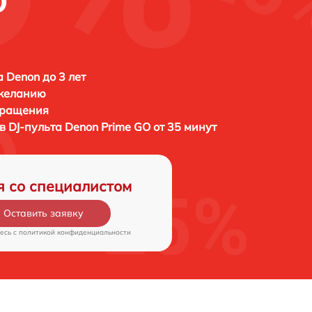
O
а Denon до 3 лет
 желанию
бращения
в DJ-пульта
Denon Prime GO от 35 минут
я со специалистом
Оставить заявку
есь c
политикой конфиденциальности