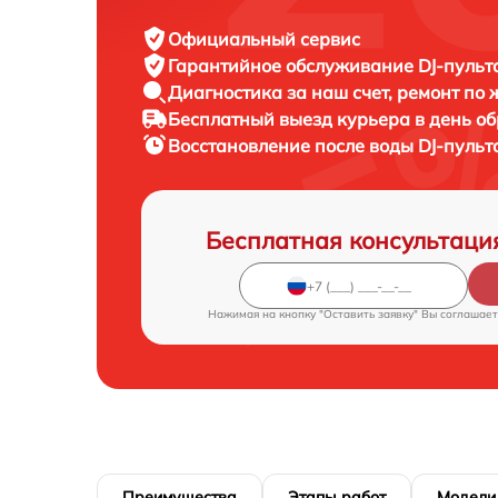
Официальный сервис
Гарантийное обслуживание
DJ-пульт
Диагностика за наш счет,
ремонт по
Бесплатный выезд курьера
в день о
Восстановление после воды DJ-пуль
Бесплатная консультаци
Нажимая на кнопку "Оставить заявку" Вы соглашает
Преимущества
Этапы работ
Модели