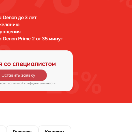
а Denon до 3 лет
 желанию
бращения
та
Denon Prime 2 от 35 минут
я со специалистом
Оставить заявку
есь c
политикой конфиденциальности
Гарантия
Контакты