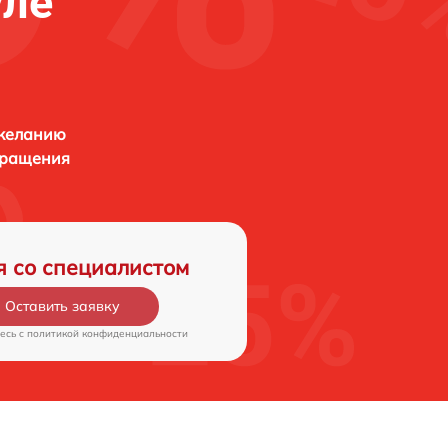
уле
 желанию
бращения
я со специалистом
Оставить заявку
есь c
политикой конфиденциальности