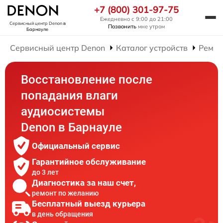
+7 (800) 301-97-75
Ежедневно с 9:00 до 21:00
Сервисный центр Denon
в
Позвонить
мне утром
Барнауле
Сервисный центр Denon
Каталог устройств
Ремон
Восстановление после
попадания влаги
аудиосистемы
Denon в Барнауле
Официальный сервис
Гарантийное обслуживание
до 3 лет
Диагностика за наш счет,
ремонт по желанию
Бесплатный выезд курьера
в день обращения